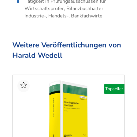
Techni
Fachangestellte
Tätigkeit in Prüfungsausschüssen für
Fachwi
Wirtschaftsprüfer, Bilanzbuchhalter,
Industrie-, Handels-, Bankfachwirte
Wirtsc
Fachkaufleute
Handwerksmeister
Weitere Veröffentlichungen von
Bilanzbuchhalter
Harald Wedell
Personalkaufmann
Topseller