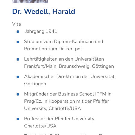
nach
und
und
Industriemeister
Einzelhandel
Einzelhandel
dem
IT-
Proje
Dr. Wedell, Harald
Elektro
Groß-
Groß-
Berufsbildungsgesetz
Prozesse
Fachwi
Industriemeister
und
und
Vita
Betriebswirt
Fachassistent
für
Metall
Außenhandelsmanagement
Außenhandelsmanagement
Jahrgang 1941
IHK
Lohn
Einkau
Logistikmeister
Industriekaufleute
Industriekaufleute
und
Studium zum Diplom-Kaufmann und
Technischer
Fachwi
Gehalt
Promotion zum Dr. rer. pol.
Lagerlogistik
Lagerlogistik
Betriebswirt
für
Fachassistent
Market
Medizinische
Lehrtätigkeiten an den Universitäten
Steuerfachangestellte
Rechnungswesen
Fachangestellte
Frankfurt/Main, Braunschweig, Göttingen
Fachwi
Verkäufer
und
im
Rechtsanwalts-
Akademischer Direktor an der Universität
Verwaltungsfachangestellte
Controlling
Gesund
und
Göttingen
und
Notarfachangestellte
Mitgründer der Business School IPFM in
Sozial
Steuerfachangestellte
Prag/Cz. in Kooperation mit der Pfeiffer
Handel
University, Charlotte/USA
Verkäufer
Industr
Professor der Pfeiffer University
Verwaltungsfachangestellte
Steuer
Charlotte/USA
Zahnmedizinische