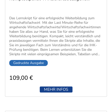
Qualifikation
Das Lernskript für eine erfolgreiche Weiterbildung zum
Wirtschaftsfachwirt Mit der Last Minute-Reihe für
angehende Wirtschaftsfachwirte/Wirtschaftsfachwirtinnen
haben Sie alles zur Hand, was Sie für eine erfolgreiche
Weiterbildung benötigen. Kompakt, leicht verständlich und
praxisbezogen vermitteln Ihnen die Skripte alle Inhalte, die
Sie im jeweiligen Fach zum Verständnis und für die IHK-
Prüfung benötigen​. Beim Lernen unterstützen Sie die
Skripte mit vielen einprägsamen Beispielen, Tabellen und
Abbildungen, einer lernfreundlichen Aufbereitung inklusive
Gedruckte Ausgabe
Randspalten für eigene Notizen sowie Kontrollfragen mit
Seitenverweisen am Ende der Kapitel. Als idealer Begleiter
für die Weiterbildung unterstützen Sie die Skripte beim
109,00 €
unterrichtsbegleitenden Einsatz im Lehrgang, Nachbereiten
des vermittelten Stoffs, Nachlesen, wenn Inhalte versäumt
oder nicht verstanden wurden und bei der Wiederholung
MEHR INFOS
als Vorbereitung auf die Prüfung. Dieses Bücherpaket deckt
alle Qualifikationsbereiche für die schriftliche Prüfung ab.
Enthalten sind die Bücher: Last Minute Volks- und
Betriebswirtschaft Last Minute Rechnungswesen Last
Minute Recht und Steuern Last Minute