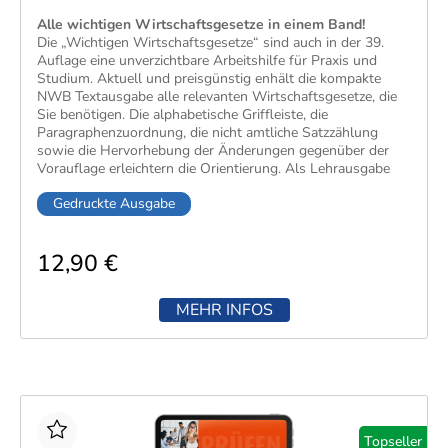
Alle wichtigen Wirtschaftsgesetze in einem Band!
Die „Wichtigen Wirtschaftsgesetze“ sind auch in der 39.
Auflage eine unverzichtbare Arbeitshilfe für Praxis und
Studium. Aktuell und preisgünstig​ enhält die kompakte
NWB Textausgabe alle relevanten Wirtschaftsgesetze, die
Sie benötigen. Die alphabetische Griffleiste, die
Paragraphenzuordnung, die nicht amtliche Satzzählung
sowie die Hervorhebung der Änderungen gegenüber der
Vorauflage erleichtern die Orientierung. Als Lehrausgabe
erfüllt sie die Anforderungen der meisten
Gedruckte Ausgabe
Prüfungsordnungen und eignet sich ideal zur
Aktualisierungen im Internet inklusive!
Prüfungsvorbereitung.​
Stand dieser Ausgabe: 1. Januar 2026
12,90 €
MEHR INFOS
Topseller