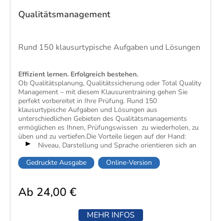
Qualitätsmanagement
Rund 150 klausurtypische Aufgaben und Lösungen
Effizient lernen. Erfolgreich bestehen.
Ob Qualitätsplanung, Qualitätssicherung oder Total Quality
Management – mit diesem Klausurentraining gehen Sie
perfekt vorbereitet in Ihre Prüfung. Rund 150
klausurtypische Aufgaben und Lösungen aus
unterschiedlichen Gebieten des Qualitätsmanagements
ermöglichen es Ihnen, Prüfungswissen zu wiederholen, zu
üben und zu vertiefen.Die Vorteile liegen auf der Hand:
Niveau, Darstellung und Sprache orientieren sich an
den Originalprüfungen der Kammern.
Gedruckte Ausgabe
Online-Version
Ausführliche Musterlösungen erlauben eine einfache
und effiziente Lernerfolgskontrolle.
Ab 24,00 €
Wichtige Formeln und Fachbegriffe im Anhang
schaffen zusätzliche Sicherheit.
MEHR INFOS