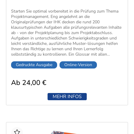
Starten Sie optimal vorbereitet in die Prüfung zum Thema
Projektmanagement. Eng angelehnt an die
Originalprüfungen der IHK decken die rund 200
klausurtypischen Aufgaben alle prüfungsrelevanten Inhalte
ab - von der Projektplanung bis zum Projektabschluss.
Aufgaben in unterschiedlichen Schwierigkeitsgraden und
leicht verständliche, ausführliche Muster-lösungen helfen
Ihnen das Richtige zu lernen und Ihren Lernerfolg
selbstständig zu kontrollieren. Ein Glossar mit allen
wichtigen Fachbegriffen rundet das Klausurentraining ab.
Gedruckte Ausgabe
Online-Version
Mit der Kombination aus Aufgaben, Lösungen und
nützlichen Prüfungstipps bereiten Sie sich zielgenau vor
und legen die Grundlage für eine erfolgreiche Prüfung.
Ab 24,00 €
MEHR INFOS