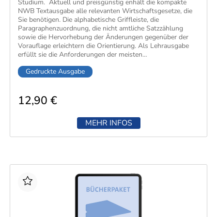
Techni
Fachangestellte
Studium. Aktuell und preisgünstig​ enhält die kompakte
NWB Textausgabe alle relevanten Wirtschaftsgesetze, die
Fachwi
Sie benötigen. Die alphabetische Griffleiste, die
Wirtsc
Paragraphenzuordnung, die nicht amtliche Satzzählung
sowie die Hervorhebung der Änderungen gegenüber der
Vorauflage erleichtern die Orientierung. Als Lehrausgabe
erfüllt sie die Anforderungen der meisten
Fachkaufleute
Handwerksmeister
Prüfungsordnungen und eignet sich ideal zur
Gedruckte Ausgabe
Prüfungsvorbereitung.​
Bilanzbuchhalter
Personalkaufmann
12,90 €
MEHR INFOS