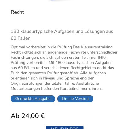
Recht
180 klausurtypische Aufgaben und Lösungen aus
60 Fällen
​Optimal vorbereitet in die Prüfung.Das Klausurentraining
Recht richtet sich an angehende Fachwirte unterschiedlicher
Fachrichtungen, die sich auf den ersten Teil ihrer IHK-
Prüfung vorbereiten. Mit 180 klausurtypischen Aufgaben
aus 60 Fällen und verschiedenen Rechtgebieten deckt das
Buch den gesamten Prüfungsstoff ab. Alle Aufgaben
orientieren sich in Niveau und Sprache eng den
Originalprüfungen der letzten Jahre. Ausführliche
Musterlösungen helfenden Kursteilnehmern, ihren
Wissenstand zu kontrollieren und noch vorhandene
Gedruckte Ausgabe
Online-Version
Wissenslücken gezielt zu schließen. Abgerundet wird das
Prüfungstraining durch zahlreiche Hinweise zur Bearbeitung
von Rechtsfällen und ein Glossar mit den wichtigsten
Ab 24,00 €
Fachbegriffen. So gehen sie optimal in Ihre Prüfung.