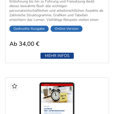
Entlohnung bis hin zu Führung und Freisetzung deckt
dieses bewährte Buch alle wichtigen
personalwirtschaftlichen und arbeitsrechtlichen Aspekte ab.
Zahlreiche Struktogramme, Grafiken und Tabellen
erleichtern das Lernen. Vielfältige Beispiele stellen einen
direkten Bezug zur betrieblichen Praxis her. Ein Übungsteil
Gedruckte Ausgabe
Online-Version
mit mehr als 350 Wiederholungsfragen und Aufgaben
sowie 26 Fallstudien helfen, den eigenen Wissensstand zu
überprüfen und zu vertiefen. Musterlösungen ermöglichen
Ab 34,00 €
eine sofortige Lernerfolgskontrolle. Ein MiniLex mit allen
relevanten Fachbegriffen rundet das Buch ab.
​Das kostenlose Online-Buch in meinkiehl ermöglicht die
MEHR INFOS
digitale Nutzung mit PC, Notebook, Tablet oder
Smartphone.