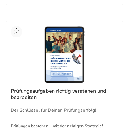
​Dieses Buch eignet sich ideal zur Vorbereitung auf
Klausuren im Rahmen von IHK-Weiterbildungsmaßnahmen,
in denen Qualitätsmanagement ein zentraler Bestandteil ist.
Die kostenlose Online-Version in meinkiehl bietet maximale
Flexibilität bei der Prüfungsvorbereitung – auf PC und
mobilen Endgeräten.
Prüfungsaufgaben richtig verstehen und
bearbeiten
Der Schlüssel für Deinen Prüfungserfolg!
​​Prüfungen bestehen – mit der richtigen Strategie!