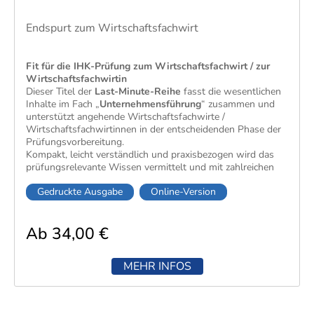
Endspurt zum Wirtschaftsfachwirt
Fit für die IHK-Prüfung zum Wirtschaftsfachwirt / zur
Wirtschaftsfachwirtin
Dieser Titel der
Last-Minute-Reihe
fasst die wesentlichen
Inhalte im Fach „
Unternehmensführung
“​ zusammen und
unterstützt angehende Wirtschaftsfachwirte /
Wirtschaftsfachwirtinnen in der entscheidenden Phase der
Prüfungsvorbereitung.
Kompakt, leicht verständlich und praxisbezogen wird das
prüfungsrelevante Wissen vermittelt und mit zahlreichen
Beispielen, Abbildungen und Tipps abgerundet. Besonders
Gedruckte Ausgabe
Online-Version
lernfreundlich wirkt die Aufbereitung mit Randspalten für
eigene Notizen sowie Kontrollfragen mit Antworten zur
gezielten Selbstkontrolle.
Ab 34,00 €
MEHR INFOS