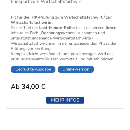
Endspurt zum Wirtschaftsfachwirt
Fit für die IHK-Prüfung zum Wirtschaftsfachwirt / zur
Wirtschaftsfachwirtin
Dieser Titel der
Last-Minute-Reihe
fasst die wesentlichen
Inhalte im Fach „
Rechnungswesen
“​ zusammen und
unterstützt angehende Wirtschaftsfachwirte /
Wirtschaftsfachwirtinnen in der entscheidenden Phase der
Prüfungsvorbereitung.
Kompakt, leicht verständlich und praxisbezogen wird das
prüfungsrelevante Wissen vermittelt und mit zahlreichen
Beispielen, Abbildungen und Tipps abgerundet. Besonders
Gedruckte Ausgabe
Online-Version
lernfreundlich wirkt die Aufbereitung mit Randspalten für
eigene Notizen sowie Übungsaufgaben mit Lösungen zur
gezielten Selbstkontrolle.
Ab 34,00 €
MEHR INFOS