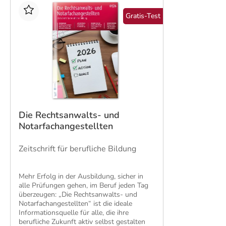
Betriebswirt IHK
Groß- und
Groß
Indus
Gratis-Test
Außenhandelsmanagement
Technischer Betriebswirt
Auße
Logis
Industriekaufleute
Indus
Lagerlogistik
Lager
Medizinische Fachangestellte
Steue
Rechtsanwalts- und
Verkä
Notarfachangestellte
Verwa
Steuerfachangestellte
Die Rechtsanwalts- und
Notarfachangestellten
Verkäufer
Verwaltungsfachangestellte
Zeitschrift für berufliche Bildung
Fachkaufleute
Handwe
Zahnmedizinische
Fachangestellte
Bilanzbuchhalter
Mehr Erfolg in der Ausbildung, sicher in
alle Prüfungen gehen, im Beruf jeden Tag
Personalkaufmann
überzeugen: „Die Rechtsanwalts- und
Notarfachangestellten“ ist die ideale
Informationsquelle für alle, die ihre
berufliche Zukunft aktiv selbst gestalten