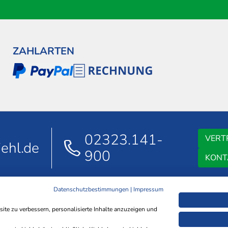
ZAHLARTEN
02323.141-
VERT
ehl.de
900
KONT
Datenschutzbestimmungen
|
Impressum
AGB
DATENSCHUTZ
IMPRESSUM
NACHHALTIGKEIT
HINWEISGEB
te zu verbessern, personalisierte Inhalte anzuzeigen und
ERKLÄRUNG ZUR BARRIEREFREIHEIT