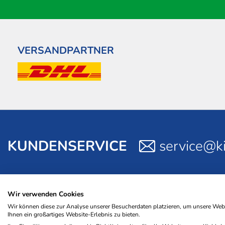
VERSANDPARTNER
KUNDENSERVICE
service@ki
Wir verwenden Cookies
Wir können diese zur Analyse unserer Besucherdaten platzieren, um unsere Websi
© 2026 NWB Verlag. Kiehl ist eine Marke des NWB Verlags.
Ihnen ein großartiges Website-Erlebnis zu bieten.