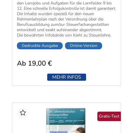
den Lernjobs und Aufgaben für die Lernfelder 9 bis
12. Eine schnelle Erfolgskontrolle ist damit garantiert.
Die Inhalte wurden speziell für den neuen
Rahmenlehrplan nach der Verordnung über die
Berufsausbildung zum/zur Steuerfachangestellten
entwickelt und exakt aufeinander abgestimmt.
Die bewährten Infobände von Kiehl zu Steuerlehre,
Rechnungswesen sowie Wirtschafts- und
Gedruckte Ausgabe
Online-Version
Sozialkunde ergänzen die Lernsituationen optimal.
Durch die lernfeldorientierte Gliederung sind sie
während der gesamten Ausbildungszeit einsetzbar.
Ab 19,00 €
MEHR INFOS
Gratis-Test