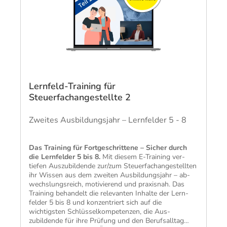
Lernfeld-Training für
Steuerfachangestellte 2
Zweites Ausbildungsjahr – Lernfelder 5 - 8
Das Training für Fort­geschrittene – Sicher durch
die Lern­felder 5 bis 8.
Mit diesem E-Training ver­
tiefen Aus­zubildende zur/zum Steuer­fach­ange­stellten
ihr Wissen aus dem zweiten Aus­bildungs­jahr – ab­
wechslungs­reich, moti­vierend und praxis­nah. Das
Training behandelt die rele­vanten Inhalte der Lern­
felder 5 bis 8 und konzen­triert sich auf die
wichtigsten Schlüssel­kompetenzen, die Aus­
zubildende für ihre Prüfung und den Berufs­alltag