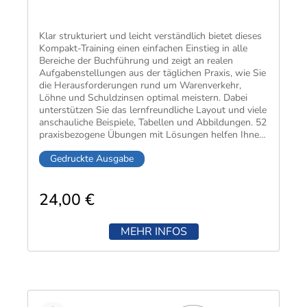
Klar struk­turiert und leicht ver­ständlich bietet dieses
Kompakt-Training einen einfachen Einstieg in alle
Bereiche der Buch­führung und zeigt an realen
Aufgaben­stellungen aus der täglichen Praxis, wie Sie
die Heraus­forderungen rund um Waren­verkehr,
Löhne und Schuld­zinsen optimal meistern. Dabei
unter­stützen Sie das lern­freund­liche Layout und viele
anschau­liche Beispiele, Tabellen und Abbil­dungen. 52
praxis­bezogene Übungen mit Lösungen helfen Ihnen,
das Gelernte zu ver­tiefen und Ihren Lern­erfolg zu
Gedruckte Ausgabe
kon­trollieren.
24,00 €
MEHR INFOS