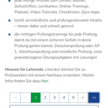
Techni
jede Menge Wissen zum Lernen: Bücher,
Fachangestellte
Fachwi
Zeitschriften, Lernkarten, Online-Trainings,
Podcast, Video-Tutorials, Checklisten, Quiz-Apps
Wirtsc
leicht verständliche und prüfungsrelevante Inhalte
– immer dabei und schnell gelernt
Fachkaufleute
Handwerksmeister
die richtigen Prüfungstrainings für jede Prüfung,
Bilanzbuchhalter
damit du mit einem sicheren Gefühl in deine
Personalkaufmann
Prüfung gehen kannst: Zwischenprüfung oder AP
1, Abschlussprüfung und mündliche Prüfung, viele
praxisbezogene Übungsaufgaben mit Lösungen
Hinweis für Lehrende
: Literatur können Sie zu
Prüfzwecken mit einem Nachlass erwerben. Weiter
Infos finden Sie dazu
hier
.
<<
<
1
2
3
4
5
>
>>