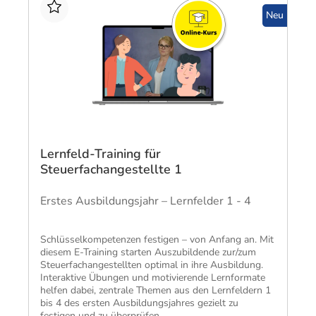
Neu
Lernfeld-Training für
Steuerfachangestellte 1
Erstes Ausbildungsjahr – Lernfelder 1 - 4
Schlüssel­kompetenzen festigen – von Anfang an. Mit
diesem E-Training starten Aus­zubildende zur/zum
Steuer­fach­ange­stellten optimal in ihre Aus­bildung.
Inter­aktive Übungen und moti­vierende Lern­formate
helfen dabei, zentrale Themen aus den Lern­feldern 1
bis 4 des ersten Aus­bildungs­jahres gezielt zu
festigen und zu über­prüfen.