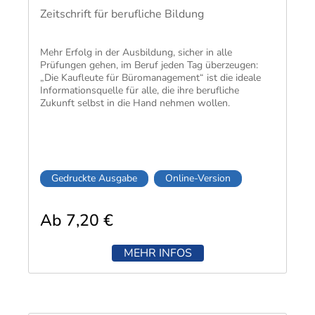
(PDF) DATEV-kompatibel Alle Datenbankinhalte
Zeitschrift für berufliche Bildung
dieses Moduls können Sie auch über die DATEV
LEXinform Verlagsrecherche abrufen!Das vereinfacht
Ihre Recherche ungemein.
Mehr Erfolg in der Ausbildung, sicher in alle
Prüfungen gehen, im Beruf jeden Tag überzeugen:
„Die Kaufleute für Büromanagement“ ist die ideale
Informationsquelle für alle, die ihre berufliche
Zukunft selbst in die Hand nehmen wollen.
Gedruckte Ausgabe
Online-Version
Ab 7,20 €
MEHR INFOS