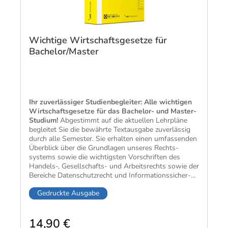
Wichtige Wirtschaftsgesetze für
Bachelor/Master
Ihr zuverlässiger Studien­begleiter: Alle wichtigen
Wirt­schafts­gesetze für das Bachelor- und Master-
Studium!
Abge­stimmt auf die aktuellen Lehr­pläne
begleitet Sie die bewährte Text­ausgabe zuver­lässig
durch alle Semester. Sie erhalten einen um­fassenden
Über­blick über die Grund­lagen unseres Rechts­
systems sowie die wichtigsten Vor­schriften des
Handels-, Gesell­schafts- und Arbeits­rechts sowie der
Bereiche Daten­schutz­recht und Infor­mations­sicher­
heit.
Gedruckte Ausgabe
14,90 €