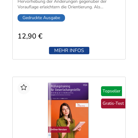
Hervorhebung der Änderungen gegenüber der
Vorauflage erleichtern die Orientierung. Als
Lehrausgabe erfüllt sie die Anforderungen der
Gedruckte Ausgabe
meisten Prüfungsordnungen und eignet sich ideal zur
Prüfungsvorbereitung.​
12,90 €
MEHR INFOS
Topseller
Gratis-Test