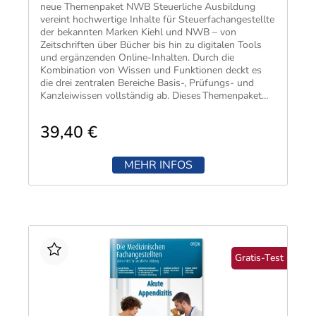
neue Themenpaket NWB Steuerliche Ausbildung
vereint hochwertige Inhalte für Steuerfachangestellte
der bekannten Marken Kiehl und NWB – von
Zeitschriften über Bücher bis hin zu digitalen Tools
und ergänzenden Online-Inhalten. Durch die
Kombination von Wissen und Funktionen deckt es
die drei zentralen Bereiche Basis-, Prüfungs- und
Kanzleiwissen vollständig ab. Dieses Themenpaket
begleitet angehende Steuerfachangestellte gezielt bis
und sicher durch die Prüfung und erleichtert allen
39,40 €
Mitarbeitenden den Arbeitsalltag in der
Steuerkanzlei. Mit dem Themenpaket NWB
Steuerliche Ausbildung können Kanzleiinhaber schon
MEHR INFOS
im Bewerbungsgespräch mit einer digitalen Rundum-
Unterstützung punkten – bis zur Prüfung und weit
darüber hinaus. Sicherheit in den Kernthemen für
Steuerfachangestellte: Steuerlehre, Rechnungswesen
sowie Wirtschafts- und Sozialkunde Deckt
Basiswissen, Prüfungswissen und Kanzleiwissen
vollständig ab Online-Seminaraufzeichnungen und
Gratis-Test
E-Trainings sowie direkt einsetzbare Tools wie
Berechnungsprogramme und Checklisten für
Ausbildung und Beruf Die Highlights des
Themenpakets NWB Steuerliche Ausbildung Sie
fragen. NWB KIRA antwortet. KI Recherche Assistenz