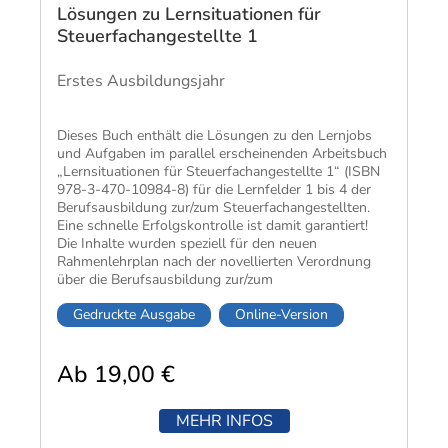
Lösungen zu Lernsituationen für
Steuerfachangestellte 1
Erstes Ausbildungsjahr
Dieses Buch enthält die Lösungen zu den Lernjobs
und Aufgaben im parallel erscheinenden Arbeitsbuch
„Lernsituationen für Steuerfachangestellte 1“ (ISBN
978-3-470-10984-8) für die Lernfelder 1 bis 4 der
Berufsausbildung zur/zum Steuerfachangestellten.
Eine schnelle Erfolgskontrolle ist damit garantiert!
Die Inhalte wurden speziell für den neuen
Rahmenlehrplan nach der novellierten Verordnung
über die Berufsausbildung zur/zum
Steuerfachangestellten entwickelt und exakt
Gedruckte Ausgabe
Online-Version
aufeinander abgestimmt.
Die bewährten Lehrwerke zu Steuerlehre,
Rechnungswesen sowie Wirtschafts- und
Ab 19,00 €
Sozialkunde dienen als ideale Ergänzung zu den
Lernsituationen. Durch die Strukturierung nach
Lernfeldern sind die Infobände während der
MEHR INFOS
gesamten Ausbildungszeit einsetzbar.