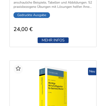
anschau­liche Beispiele, Tabellen und Abbil­dungen. 52
praxis­bezogene Übungen mit Lösungen helfen Ihnen,
das Gelernte zu ver­tiefen und Ihren Lern­erfolg zu
Gedruckte Ausgabe
kon­trollieren.
24,00 €
MEHR INFOS
Neu