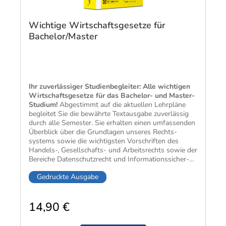
Wichtige Wirtschaftsgesetze für
Bachelor/Master
Ihr zuverlässiger Studien­begleiter: Alle wichtigen
Wirt­schafts­gesetze für das Bachelor- und Master-
Studium!
Abge­stimmt auf die aktuellen Lehr­pläne
begleitet Sie die bewährte Text­ausgabe zuver­lässig
durch alle Semester. Sie erhalten einen um­fassenden
Über­blick über die Grund­lagen unseres Rechts­
systems sowie die wichtigsten Vor­schriften des
Handels-, Gesell­schafts- und Arbeits­rechts sowie der
Bereiche Daten­schutz­recht und Infor­mations­sicher­
heit.
Gedruckte Ausgabe
14,90 €