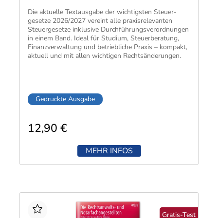
Techni
Fachangestellte
Fachwi
Die aktuelle Textausgabe der wichtigsten Steuer­
gesetze 2026/2027 vereint alle praxis­relevanten
Wirtsc
Steuer­gesetze inklusive Durch­führungs­verordnungen
in einem Band. Ideal für Studium, Steuer­beratung,
Finanz­verwaltung und betriebliche Praxis – kompakt,
aktuell und mit allen wichtigen Rechts­änderungen.
Fachkaufleute
Handwerksmeister
Bilanzbuchhalter
Personalkaufmann
Gedruckte Ausgabe
12,90 €
MEHR INFOS
Gratis-Test