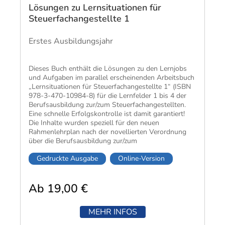
Lösungen zu Lernsituationen für
Steuerfachangestellte 1
Erstes Ausbildungsjahr
Dieses Buch enthält die Lösungen zu den Lernjobs
und Aufgaben im parallel erscheinenden Arbeitsbuch
„Lernsituationen für Steuerfachangestellte 1“ (ISBN
978-3-470-10984-8) für die Lernfelder 1 bis 4 der
Berufsausbildung zur/zum Steuerfachangestellten.
Eine schnelle Erfolgskontrolle ist damit garantiert!
Die Inhalte wurden speziell für den neuen
Rahmenlehrplan nach der novellierten Verordnung
über die Berufsausbildung zur/zum
Steuerfachangestellten entwickelt und exakt
Gedruckte Ausgabe
Online-Version
aufeinander abgestimmt.
Die bewährten Lehrwerke zu Steuerlehre,
Rechnungswesen sowie Wirtschafts- und
Ab 19,00 €
Sozialkunde dienen als ideale Ergänzung zu den
Lernsituationen. Durch die Strukturierung nach
Lernfeldern sind die Infobände während der
MEHR INFOS
gesamten Ausbildungszeit einsetzbar.