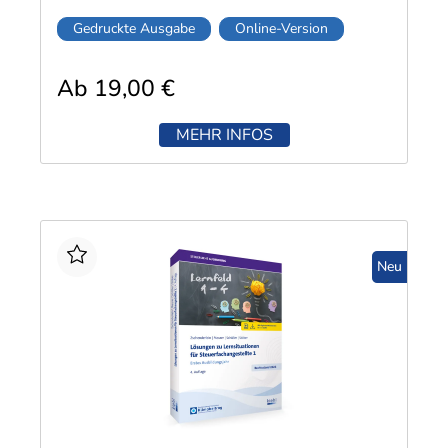
Diese Vorteile bietet Ihnen das Klausurentraining:
Gedruckte Ausgabe
Online-Version
Orientierung in Niveau, Darstellung und
Sprache an den Originalprüfungen der
Kammern
Ab 19,00 €
Ausführliche Musterlösungen zur persönlichen
Lernerfolgskontrolle
MEHR INFOS
Glossar mit wichtigen Fachbegriffen und
Rechtsvorschriften
Kostenloses Online-Buch in meinkiehl
inklusive.​
Neu