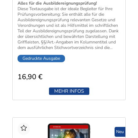
Alles für die Ausbilder­eignungs­prüfung!
Diese Text­ausgabe ist der ideale Begleiter für Ihre
Prüfungs­vor­bereitung: Sie enthält alle für die
Ausbilder­eignungs­prüfung rele­vanten Gesetze und
Ver­ordnungen und ist als Hilfs­mittel im schrift­lichen
Teil der Ausbilder­eignungs­prüfung zuge­lassen. Dank
der über­sicht­lichen und bewährten Dar­stellung mit
Griff­leisten, §§/Art.-Angaben im Kolumnen­titel und
dem aus­führlichen Stich­wort­verzeichnis sind die
benötigten Gesetzes­texte schnell gefunden.
Gedruckte Ausgabe
16,90 €
MEHR INFOS
Neu