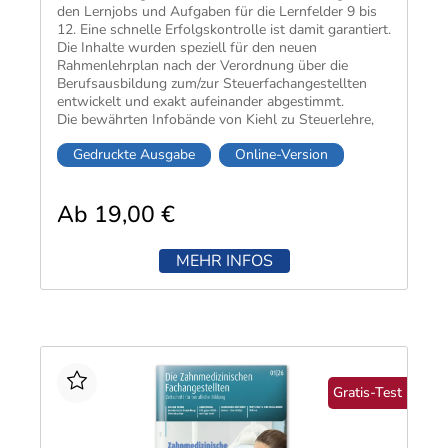
den Lernjobs und Aufgaben für die Lernfelder 9 bis
12. Eine schnelle Erfolgskontrolle ist damit garantiert.
Die Inhalte wurden speziell für den neuen
Rahmenlehrplan nach der Verordnung über die
Berufsausbildung zum/zur Steuerfachangestellten
entwickelt und exakt aufeinander abgestimmt.
Die bewährten Infobände von Kiehl zu Steuerlehre,
Rechnungswesen sowie Wirtschafts- und
Gedruckte Ausgabe
Online-Version
Sozialkunde ergänzen die Lernsituationen optimal.
Durch die lernfeldorientierte Gliederung sind sie
während der gesamten Ausbildungszeit einsetzbar.
Ab 19,00 €
MEHR INFOS
Gratis-Test