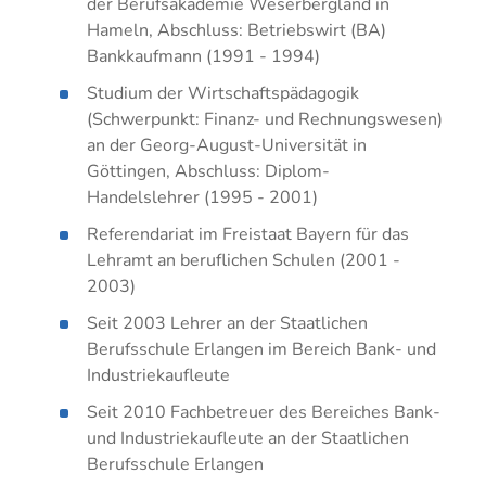
der Berufsakademie Weserbergland in
nach
und
und
Industriemeister
Einzelhandel
Einzelhandel
Hameln, Abschluss: Betriebswirt (BA)
dem
IT-
Proje
Elektro
Groß-
Bankkaufmann (1991 - 1994)
Groß-
Berufsbildungsgesetz
Prozesse
Fachwi
Industriemeister
und
und
Studium der Wirtschaftspädagogik
Betriebswirt
Fachassistent
für
Metall
Außenhandelsmanagement
Außenhandelsmanagement
(Schwerpunkt: Finanz- und Rechnungswesen)
IHK
Lohn
Einkau
Logistikmeister
Industriekaufleute
Industriekaufleute
an der Georg-August-Universität in
und
Technischer
Fachwi
Göttingen, Abschluss: Diplom-
Gehalt
Lagerlogistik
Lagerlogistik
Betriebswirt
für
Handelslehrer (1995 - 2001)
Fachassistent
Market
Medizinische
Steuerfachangestellte
Referendariat im Freistaat Bayern für das
Rechnungswesen
Fachangestellte
Fachwi
Verkäufer
Lehramt an beruflichen Schulen (2001 -
und
im
Rechtsanwalts-
Verwaltungsfachangestellte
2003)
Controlling
Gesund
und
und
Seit 2003 Lehrer an der Staatlichen
Notarfachangestellte
Sozial
Berufsschule Erlangen im Bereich Bank- und
Steuerfachangestellte
Industriekaufleute
Handel
Verkäufer
Seit 2010 Fachbetreuer des Bereiches Bank-
Industr
Verwaltungsfachangestellte
und Industriekaufleute an der Staatlichen
Steuer
Zahnmedizinische
Berufsschule Erlangen