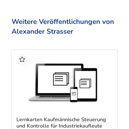
Techni
Fachangestellte
Fachwi
Wirtsc
Weitere Veröffentlichungen von
Alexander Strasser
Fachkaufleute
Handwerksmeister
Bilanzbuchhalter
Personalkaufmann
Lernkarten Kaufmännische Steuerung
und Kontrolle für Industriekaufleute