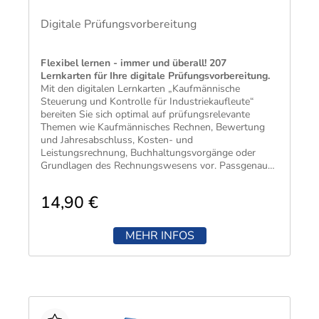
Digitale Prüfungsvorbereitung
Flexibel lernen - immer und überall! 207
Lernkarten für Ihre digitale Prüfungsvorbereitung.
Mit den digitalen Lernkarten „Kaufmännische
Steuerung und Kontrolle für Industriekaufleute“
bereiten Sie sich optimal auf prüfungsrelevante
Themen wie Kaufmännisches Rechnen, Bewertung
und Jahresabschluss, Kosten- und
Leistungsrechnung, Buchhaltungsvorgänge oder
Grundlagen des Rechnungswesens vor. Passgenau
Lernen, immer dort wo Sie sich befinden und immer
dann, wenn Sie Zeit haben – auf allen Geräten von
14,90 €
Smartphone bis Desktop.
MEHR INFOS