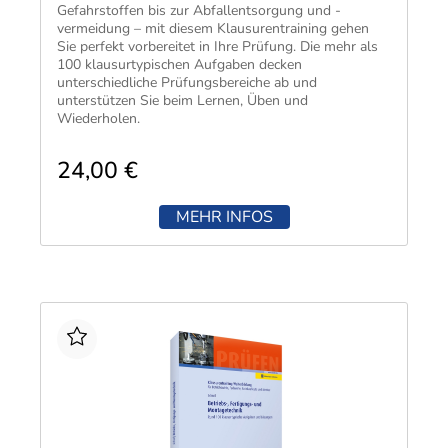
Techni
Fachangestellte
Gefahrstoffen bis zur Abfallentsorgung und -
Fachwi
vermeidung – mit diesem Klausurentraining gehen
Sie perfekt vorbereitet in Ihre Prüfung. Die mehr als
Wirtsc
100 klausurtypischen Aufgaben decken
unterschiedliche Prüfungsbereiche ab und
unterstützen Sie beim Lernen, Üben und
Fachkaufleute
Handwerksmeister
Wiederholen.
Diese Vorteile bietet Ihnen das Klausurentraining:
Bilanzbuchhalter
Orientierung in Niveau, Darstellung und
24,00 €
Sprache an den Originalprüfungen der
Personalkaufmann
Kammern
MEHR INFOS
Ausführliche Musterlösungen zur persönlichen
Lernerfolgskontrolle
Glossar mit wichtigen Fachbegriffen und
Rechtsvorschriften
Kostenloses Online-Buch in meinkiehl
inklusive.​