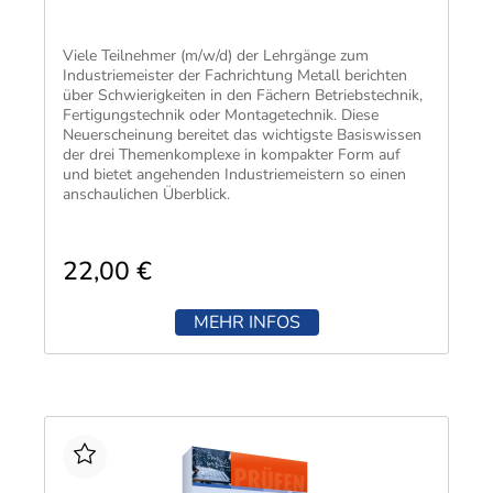
Ausbildungsordnung sowie am Rahmenlehrplan.
Abgedeckt werden die Lernfelder 8 bis 13 mit ihren
jeweiligen prüfungsrelevanten Themen.
Viele Teilnehmer (m/w/d) der Lehrgänge zum
Ihr Vorteil:
Industriemeister der Fachrichtung Metall berichten
Mit diesem Buch bereiten Sie sich strukturiert,
über Schwierigkeiten in den Fächern Betriebstechnik,
praxisnah und zielgerichtet auf die Abschlussprüfung
Fertigungstechnik oder Montagetechnik. Diese
Teil 2 vor – für ein sicheres Gefühl in der Prüfung und
Neuerscheinung bereitet das wichtigste Basiswissen
einen erfolgreichen Abschluss Ihrer Ausbildung als
der drei Themenkomplexe in kompakter Form auf
Industriekaufmann/-frau.
und bietet angehenden Industriemeistern so einen
anschaulichen Überblick.
22,00 €
MEHR INFOS