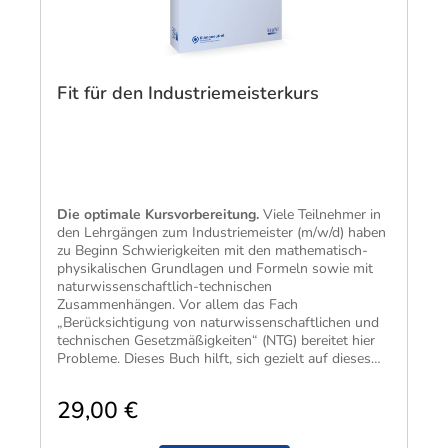
Fit für den Industriemeisterkurs
Die optimale Kursvorbereitung.
Viele Teilnehmer in
den Lehrgängen zum Industriemeister (m/w/d) haben
zu Beginn Schwierigkeiten mit den mathematisch-
physikalischen Grundlagen und Formeln sowie mit
naturwissenschaftlich-technischen
Zusammenhängen. Vor allem das Fach
„Berücksichtigung von naturwissenschaftlichen und
technischen Gesetzmäßigkeiten“ (NTG) bereitet hier
Probleme. Dieses Buch hilft, sich gezielt auf dieses
Problemfach vorzubereiten. Es ist als „Vorkurs“ zur
Vorbereitung auf den eigentlichen Lehrgang gedacht,
29,00 €
der Schritt für Schritt die Grundlagen erläutert und
so Defizite ausgleicht. Der Stoffumfang ist dabei