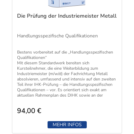
Die Prüfung der Industriemeister Metall
Handlungsspezifische Qualifikationen
Bestens vorbereitet auf die „Handlungsspezifischen
Qualifikationen“
​Mit diesem Standardwerk bereiten sich
Kursteilnehmer, die eine Weiterbildung zum
Industriemeister (m/w/d) der Fachrichtung Metall
absolvieren, umfassend und intensiv auf den zweiten
Teil ihrer IHK-Prüfung – die Handlungsspezifischen
Qualifikationen – vor. Es orientiert sich exakt am
aktuellen Rahmenplan des DIHK sowie an der
bundeseinheitlichen Prüfungsordnung und deckt alle
Prüfungsbereiche lückenlos ab.
94,00 €
Alles zur optimalen Prüfungsvorbereitung in einem
Band
MEHR INFOS