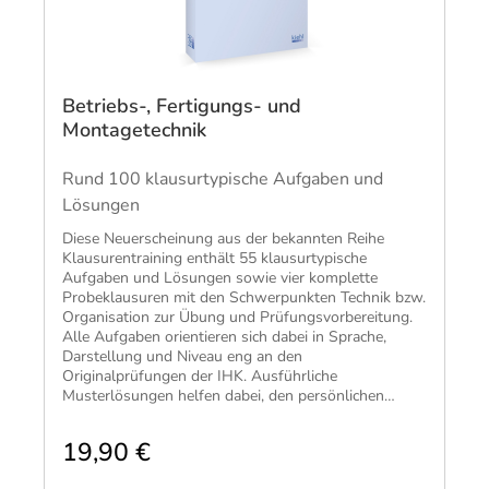
Betriebs-, Fertigungs- und
Montagetechnik
Rund 100 klausurtypische Aufgaben und
Lösungen
Diese Neuerscheinung aus der bekannten Reihe
Klausurentraining enthält 55 klausurtypische
Aufgaben und Lösungen sowie vier komplette
Probeklausuren mit den Schwerpunkten Technik bzw.
Organisation zur Übung und Prüfungsvorbereitung.
Alle Aufgaben orientieren sich dabei in Sprache,
Darstellung und Niveau eng an den
Originalprüfungen der IHK. Ausführliche
Musterlösungen helfen dabei, den persönlichen
Lernerfolg zu überprüfen und Wissenslücken gezielt
zu schließen. Abgerundet wird das Buch durch
19,90 €
konkrete Lerntipps und wertvolle Hinweise auf
mögliche Prüfungsfallen.