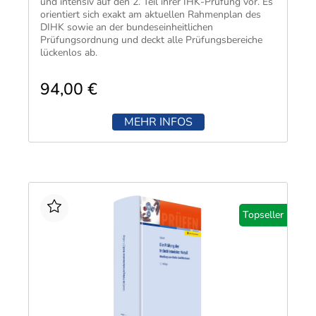
und intensiv auf den 2. Teil ihrer IHK-Prüfung vor. Es
orientiert sich exakt am aktuellen Rahmenplan des
DIHK sowie an der bundeseinheitlichen
Prüfungsordnung und deckt alle Prüfungsbereiche
lückenlos ab.
Alles zur optimalen Prüfungsvorbereitung in einem
Band:
94,00 €
rund 2.200 Wiederholungsfragen mit
Antworten
MEHR INFOS
klare, verständliche Erläuterungen,
Zeichnungen und Schaubilder
mehr als 100 Praxisbeispiele
Tipps zur Prüfungsvorbereitung
komplette Musterklausuren mit Zeitvorgaben,
Punktbewertungen und Lösungen
Topseller
Online-Version zur digitalen Nutzung in
mein
kiehl
.