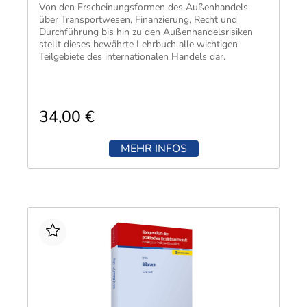
Techni
Fachangestellte
Von den Erscheinungsformen des Außenhandels
Fachwi
über Transportwesen, Finanzierung, Recht und
Durchführung bis hin zu den Außenhandelsrisiken
Wirtsc
stellt dieses bewährte Lehrbuch alle wichtigen
Teilgebiete des internationalen Handels dar.
Fachkaufleute
Handwerksmeister
Bilanzbuchhalter
34,00 €
Personalkaufmann
MEHR INFOS