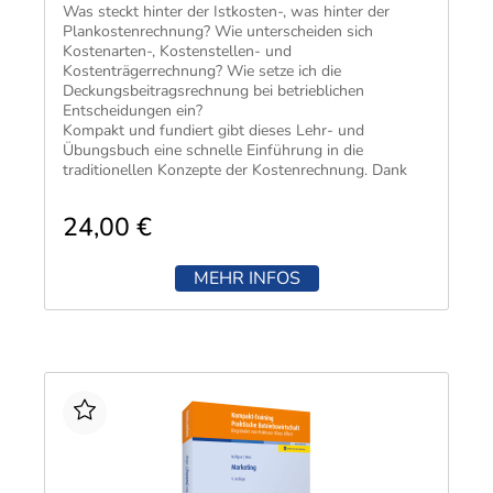
Was steckt hinter der Istkosten-, was hinter der
Plankostenrechnung? Wie unterscheiden sich
Kostenarten-, Kostenstellen- und
Kostenträgerrechnung? Wie setze ich die
Deckungsbeitragsrechnung bei betrieblichen
Entscheidungen ein?
Kompakt und fundiert gibt dieses Lehr- und
Übungsbuch eine schnelle Einführung in die
traditionellen Konzepte der Kostenrechnung. Dank
der übersichtlichen Darstellung und den
anschaulichen Beispielen verschaffen Sie sich in
24,00 €
kürzester Zeit einen grundlegenden Einblick in
Theorie und Praxis. 50 Aufgaben inklusive Lösungen
ermöglichen Ihnen eine gezielte Wissenskontrolle.
MEHR INFOS
Und wenn es einmal noch schneller gehen soll,
finden Sie alle wichtigen Begriffe im praktischen
MiniLex im Anhang des Buches zusammengefasst.