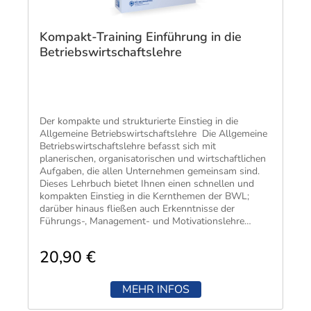
Kompakt-Training Einführung in die
Betriebswirtschaftslehre
Der kompakte und strukturierte Einstieg in die
Allgemeine Betriebswirtschaftslehre Die Allgemeine
Betriebswirtschaftslehre befasst sich mit
planerischen, organisatorischen und wirtschaftlichen
Aufgaben, die allen Unternehmen gemeinsam sind.
Dieses Lehrbuch bietet Ihnen einen schnellen und
kompakten Einstieg in die Kernthemen der BWL;
darüber hinaus fließen auch Erkenntnisse der
Führungs-, Management- und Motivationslehre
sowie u. a. der Rechtswissenschaft (z. B. BGB, HGB,
BetrVG, SGB, AO, EStG, UWG), Arbeitswissenschaft,
20,90 €
Psychologie, Soziologie und Ökologie ein. Zahlreiche
Beispiele verdeutlichen die Theorie. 50 exakt
abgestimmte Übungen mit Lösungen ermöglichen
MEHR INFOS
eine gezielte Wissenskontrolle. Schnell und
zuverlässig verschaffen Sie sich so eine fundierte