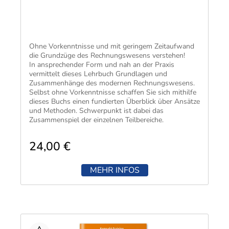
Ohne Vorkenntnisse und mit geringem Zeitaufwand
die Grundzüge des Rechnungswesens verstehen!
In ansprechender Form und nah an der Praxis
vermittelt dieses Lehrbuch Grundlagen und
Zusammenhänge des modernen Rechnungswesens.
Selbst ohne Vorkenntnisse schaffen Sie sich mithilfe
dieses Buchs einen fundierten Überblick über Ansätze
und Methoden. Schwerpunkt ist dabei das
Zusammenspiel der einzelnen Teilbereiche.
Viele einprägsame Beispiele, Tabellen und
Abbildungen erleichtern Ihnen das Verständnis der
24,00 €
theoretischen Ausführungen. 50 praxisbezogene
Übungen mit Lösungen und ein MiniLex(ikon) mit
rund 170 Stichworten runden das Buch ab und
MEHR INFOS
unterstützen einen schnellen Lernerfolg.
Zusätzlich zur Druckversion erhalten Sie in meinkiehl
eine kostenlose Online-Version des Buches. Diese
bietet Ihnen noch mehr Flexibilität beim Lernen und
Üben!