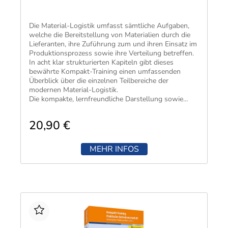
Die Material-Logistik umfasst sämtliche Aufgaben,
welche die Bereitstellung von Materialien durch die
Lieferanten, ihre Zuführung zum und ihren Einsatz im
Produktionsprozess sowie ihre Verteilung betreffen.
In acht klar strukturierten Kapiteln gibt dieses
bewährte Kompakt-Training einen umfassenden
Überblick über die einzelnen Teilbereiche der
modernen Material-Logistik.
Die kompakte, lernfreundliche Darstellung sowie
viele einprägsame Beispiele, Tabellen und
Abbildungen veranschaulichen die „graue“ Theorie
20,90 €
und erleichtern das Verständnis.
MEHR INFOS