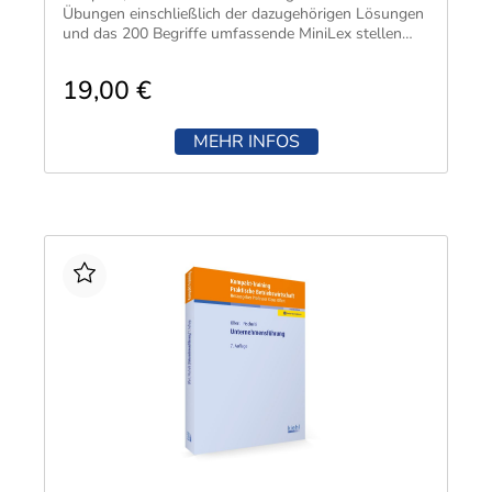
Übungen einschließlich der dazugehörigen Lösungen
und das 200 Begriffe umfassende MiniLex stellen
einen größtmöglichen Praxisbezug her. Das
vorliegende Buch eignet sich daher speziell zur
19,00 €
Vorbereitung auf Prüfungen.
MEHR INFOS