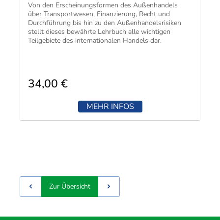
Techni
Fachangestellte
Von den Erscheinungsformen des Außenhandels
Fachwi
über Transportwesen, Finanzierung, Recht und
Durchführung bis hin zu den Außenhandelsrisiken
Wirtsc
stellt dieses bewährte Lehrbuch alle wichtigen
Teilgebiete des internationalen Handels dar.
Fachkaufleute
Handwerksmeister
Bilanzbuchhalter
34,00 €
Personalkaufmann
MEHR INFOS
Zur Übersicht