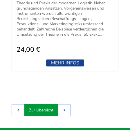
Techni
Fachangestellte
Theorie und Praxis der modernen Logistik. Neben
Fachwi
grundlegenden Ansätzen, Vorgehensweisen und
Instrumenten werden alle wichtigen
Wirtsc
Bereichslogistiken (Beschaffungs-, Lager-,
Produktions- und Marketinglogistik) umfassend
behandelt. Zahlreiche Beispiele verdeutlichen die
Fachkaufleute
Handwerksmeister
Umsetzung der Theorie in die Praxis. 50 exakt
abgestimmte Übungen mit Lösungen ermöglichen
Bilanzbuchhalter
eine gezielte Wissenskontrolle. Schnell und
24,00 €
zuverlässig verschaffen Sie sich so eine fundierte
Personalkaufmann
Basis für ein erfolgreiches Studium oder eine
erfolgreiche Weiterbildung.
MEHR INFOS
Zur Übersicht