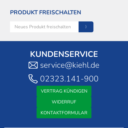
Techni
Fachangestellte
Fachwi
PRODUKT FREISCHALTEN
Wirtsc
Fachkaufleute
Handwerksmeister
Bilanzbuchhalter
Personalkaufmann
KUNDENSERVICE
service@kiehl.de
02323.141-900
VERTRAG KÜNDIGEN
WIDERRUF
KONTAKTFORMULAR