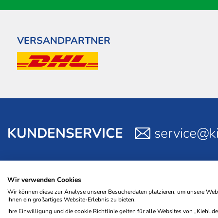
VERSANDPARTNER
KUNDENSERVICE
service@ki
Wir verwenden Cookies
Wir können diese zur Analyse unserer Besucherdaten platzieren, um unsere Websi
© 2026 NWB Verlag. Kiehl ist eine Marke des NWB Verlags.
Ihnen ein großartiges Website-Erlebnis zu bieten.
Ihre Einwilligung und die cookie Richtlinie gelten für alle Websites von „Kiehl.de 