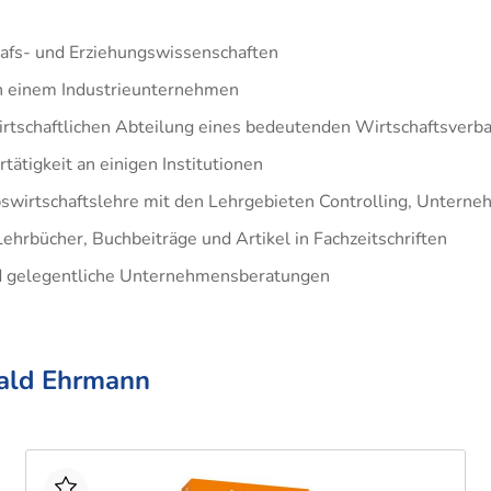
Fachassistent Lohn u
- und
triemeister Metall
nhandelsmanagement
Fachassistent Rechn
tikmeister
afs- und Erziehungswissenschaften
und Controlling
triekaufleute
in einem Industrieunternehmen
logistik
wirtschaftlichen Abteilung eines bedeutenden Wirtschaftsverb
rfachangestellte
tätigkeit an einigen Institutionen
ufer
ebswirtschaftslehre mit den Lehrgebieten Controlling, Unte
ltungsfachangestellte
ehrbücher, Buchbeiträge und Artikel in Fachzeitschriften
nd gelegentliche Unternehmensberatungen
rksmeister
rald Ehrmann