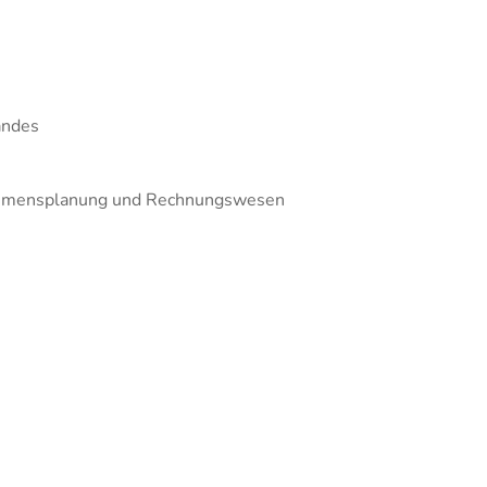
nd Gehalt
Fachwirt für Einkauf
ungswesen
Fachwirt für Marketing
Fachwirt im Gesundheits- und
Sozialwesen
andes
Handelsfachwirt
Industriefachwirt
rnehmensplanung und Rechnungswesen
Steuerfachwirt
Technischer Fachwirt
Wirtschaftsfachwirt