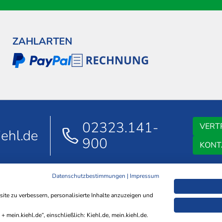
ZAHLARTEN
02323.141-
VERT
ehl.de
900
KONT
Datenschutzbestimmungen
|
Impressum
AGB
DATENSCHUTZ
IMPRESSUM
NACHHALTIGKEIT
HINWEISGEB
te zu verbessern, personalisierte Inhalte anzuzeigen und
ERKLÄRUNG ZUR BARRIEREFREIHEIT
+ mein.kiehl.de“, einschließlich: Kiehl.de, mein.kiehl.de.