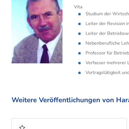
Betriebswirt IHK
Groß- und
Groß
Indus
Vita
Außenhandelsmanagement
Technischer Betriebswirt
Auße
Logis
Studium der Wirtsch
Industriekaufleute
Indus
Leiter der Revision 
Lagerlogistik
Lager
Leiter der Betriebs
Medizinische Fachangestellte
Steue
Nebenberufliche Lehr
Rechtsanwalts- und
Verkä
Professor für Betri
Notarfachangestellte
Verwa
Verfasser mehrerer L
Steuerfachangestellte
Vortragstätigkeit u
Verkäufer
Verwaltungsfachangestellte
Fachkaufleute
Handwe
Zahnmedizinische
Fachangestellte
Weitere Veröffentlichungen von Ha
Bilanzbuchhalter
Personalkaufmann