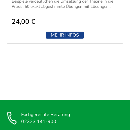
Beispiele verdeutlichen die Umsetzung der Theorie in die
Praxis. 50 exakt abgestimmte Übungen mit Lösungen
ermöglichen eine gezielte Wissenskontrolle. Schnell und
zuverlässig verschaffen Sie sich so eine fundierte Basis für
24,00 €
ein erfolgreiches Studium oder eine erfolgreiche
Weiterbildung.
MEHR INFOS
Fachgerechte Beratung
02323 141-900