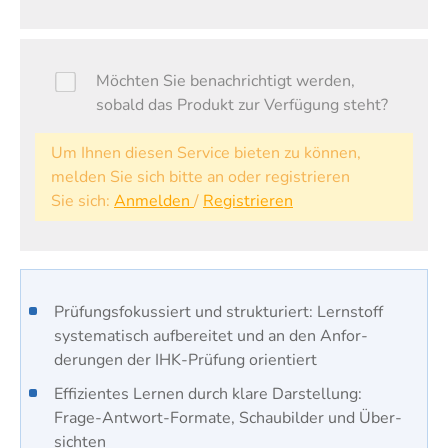
Möchten Sie benachrichtigt werden,
sobald das Produkt zur Verfügung steht?
Um Ihnen diesen Service bieten zu können,
melden Sie sich bitte an oder registrieren
Sie sich:
Anmelden
/
Registrieren
Prüfungs­fokussiert und struk­turiert: Lern­stoff
syste­matisch auf­bereitet und an den Anfor­
derungen der IHK-Prüfung orien­tiert
Effi­zientes Lernen durch klare Dar­stellung:
Frage-Antwort-Formate, Schau­bilder und Über­
sichten