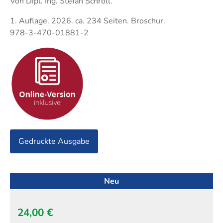
Techni
Von ​Dipl. Ing. Stefan Schroll.
Fachangestellte
Fachwi
1. Auflage. 2026. ca. 234 Seiten. Broschur.
Wirtsc
978-3-470-01881-2
Fachkaufleute
Handwerksmeister
Bilanzbuchhalter
Personalkaufmann
Gedruckte Ausgabe
Neu
24,00 €