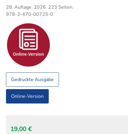
Techni
Fachangestellte
28. Auflage. 2026. 223 Seiten.
Fachwi
978-3-470-00725-0
Wirtsc
Fachkaufleute
Handwerksmeister
Bilanzbuchhalter
Personalkaufmann
Gedruckte Ausgabe
Online-Version
19,00 €