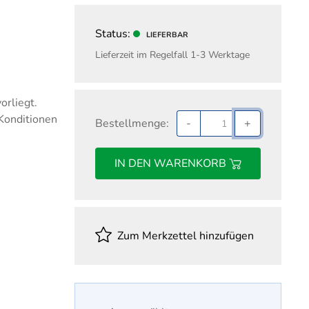
nd Gehalt
Fachwirt für Einkauf
ungswesen
Fachwirt für Marketing
Status:
LIEFERBAR
Fachwirt im Gesundheits- und
Lieferzeit im Regelfall 1-3 Werktage
Sozialwesen
Handelsfachwirt
orliegt.
Industriefachwirt
 Konditionen
Bestellmenge:
-
+
Steuerfachwirt
Technischer Fachwirt
IN DEN WARENKORB
Wirtschaftsfachwirt
Zum Merkzettel hinzufügen