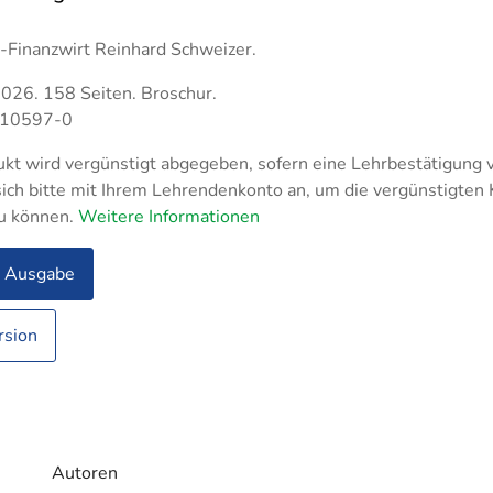
Fachassistent Lohn u
- und
triemeister Metall
nhandelsmanagement
Fachassistent Rechn
-Finanzwirt Reinhard Schweizer.
tikmeister
und Controlling
triekaufleute
2026. 158 Seiten. Broschur.
logistik
-10597-0
rfachangestellte
kt wird vergünstigt abgegeben, sofern eine Lehrbestätigung v
ufer
ich bitte mit Ihrem Lehrendenkonto an, um die vergünstigten
u können.
ltungsfachangestellte
Weitere Informationen
e Ausgabe
rsion
rksmeister
Autoren