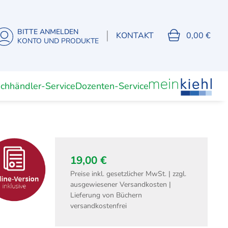
BITTE ANMELDEN
|
KONTAKT
0,00 €
KONTO UND PRODUKTE
chhändler-Service
Dozenten-Service
Unterrichtsmaterial
Dozenten
(Digitale) Lernkarten
19,00 €
Preise inkl. gesetzlicher MwSt. | zzgl.
ausgewiesener Versandkosten |
Fachwirte
Lieferung von Büchern
isierung
Fachwirt Büro- und
versandkostenfrei
Projektmanagement