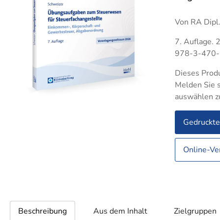
Betriebswirt IHK
Groß- und
Groß
Indus
Außenhandelsmanagement
Technischer Betriebswirt
Auße
Von RA Dipl.
Logis
Industriekaufleute
Indus
7. Auflage. 
Lagerlogistik
Lager
978-3-470
Medizinische Fachangestellte
Steue
Dieses Produ
Rechtsanwalts- und
Verkä
Melden Sie s
Notarfachangestellte
auswählen z
Verwa
Steuerfachangestellte
Gedruckt
Verkäufer
Verwaltungsfachangestellte
Online-Ve
Fachkaufleute
Handwe
Zahnmedizinische
Fachangestellte
Bilanzbuchhalter
Personalkaufmann
Beschreibung
Aus dem Inhalt
Zielgruppen