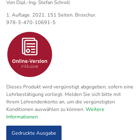
Techni
Fachangestellte
Von Dipl.-Ing. Stefan Schroll
Fachwi
1. Auflage. 2021. 151 Seiten. Broschur.
Wirtsc
978-3-470-10691-5
Fachkaufleute
Handwerksmeister
Bilanzbuchhalter
Personalkaufmann
Dieses Produkt wird vergünstigt abgegeben, sofern eine
Lehrbestätigung vorliegt. Melden Sie sich bitte mit
Ihrem Lehrendenkonto an, um die vergünstigten
Konditionen auswählen zu können.
Weitere
Informationen
Gedruckte Ausgabe