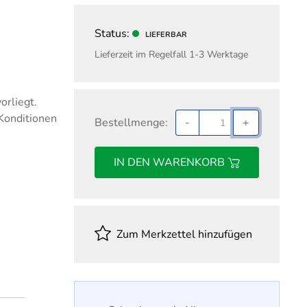
nd Gehalt
Fachwirt für Einkauf
ungswesen
Fachwirt für Marketing
Status:
LIEFERBAR
Fachwirt im Gesundheits- und
Lieferzeit im Regelfall 1-3 Werktage
Sozialwesen
Handelsfachwirt
orliegt.
Industriefachwirt
 Konditionen
Bestellmenge:
-
+
Steuerfachwirt
Technischer Fachwirt
IN DEN WARENKORB
Wirtschaftsfachwirt
Zum Merkzettel hinzufügen