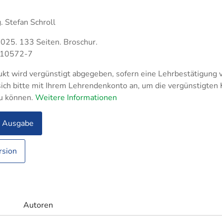
Fachassistent Lohn u
- und
triemeister Metall
nhandelsmanagement
Fachassistent Rechn
. Stefan Schroll
tikmeister
und Controlling
triekaufleute
2025. 133 Seiten. Broschur.
logistik
-10572-7
rfachangestellte
kt wird vergünstigt abgegeben, sofern eine Lehrbestätigung v
ufer
ich bitte mit Ihrem Lehrendenkonto an, um die vergünstigten
u können.
ltungsfachangestellte
Weitere Informationen
e Ausgabe
rsion
rksmeister
Autoren