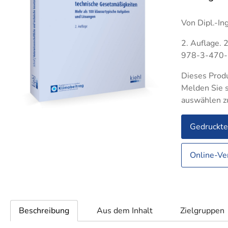
Betriebswirt IHK
Groß- und
Groß
Indus
Außenhandelsmanagement
Technischer Betriebswirt
Auße
Von Dipl.-Ing
Logis
Industriekaufleute
Indus
2. Auflage. 
Lagerlogistik
Lager
978-3-470
Medizinische Fachangestellte
Steue
Dieses Produ
Rechtsanwalts- und
Verkä
Melden Sie s
Notarfachangestellte
auswählen z
Verwa
Steuerfachangestellte
Gedruckt
Verkäufer
Verwaltungsfachangestellte
Online-Ve
Fachkaufleute
Handwe
Zahnmedizinische
Fachangestellte
Bilanzbuchhalter
Personalkaufmann
Beschreibung
Aus dem Inhalt
Zielgruppen