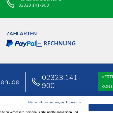
02323 141-900
ZAHLARTEN
02323.141-
VERT
ehl.de
900
KONT
Datenschutzbestimmungen
|
Impressum
AGB
DATENSCHUTZ
IMPRESSUM
NACHHALTIGKEIT
HINWEISGEB
te zu verbessern, personalisierte Inhalte anzuzeigen und