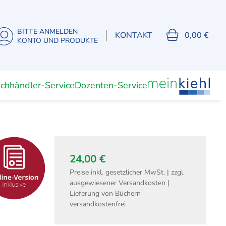
BITTE ANMELDEN
|
KONTAKT
0,00 €
KONTO UND PRODUKTE
chhändler-Service
Dozenten-Service
Unterrichtsmaterial
Dozenten
(Digitale) Lernkarten
24,00 €
Preise inkl. gesetzlicher MwSt. | zzgl.
ausgewiesener Versandkosten |
Fachwirte
Lieferung von Büchern
isierung
Fachwirt Büro- und
versandkostenfrei
Projektmanagement