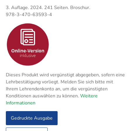
Techni
Fachangestellte
Fachwi
3. Auflage. 2024. 241 Seiten. Broschur.
978-3-470-63593-4
Wirtsc
Fachkaufleute
Handwerksmeister
Bilanzbuchhalter
Personalkaufmann
Dieses Produkt wird vergünstigt abgegeben, sofern eine
Lehrbestätigung vorliegt. Melden Sie sich bitte mit
Ihrem Lehrendenkonto an, um die vergünstigten
Konditionen auswählen zu können.
Weitere
Informationen
Gedruckte Ausgabe