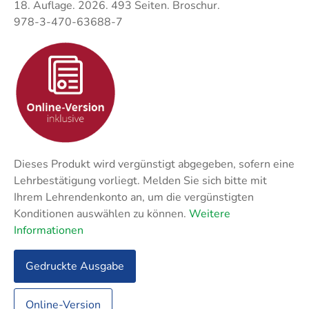
Techni
Fachangestellte
18. Auflage. 2026. 493 Seiten. Broschur.
Fachwi
978-3-470-63688-7
Wirtsc
Fachkaufleute
Handwerksmeister
Bilanzbuchhalter
Personalkaufmann
Dieses Produkt wird vergünstigt abgegeben, sofern eine
Lehrbestätigung vorliegt. Melden Sie sich bitte mit
Ihrem Lehrendenkonto an, um die vergünstigten
Konditionen auswählen zu können.
Weitere
Informationen
Gedruckte Ausgabe
Online-Version