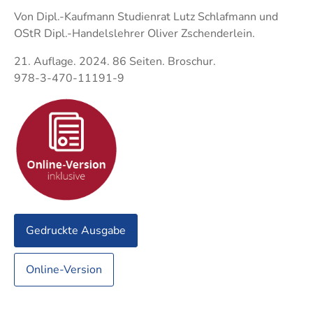
Techni
Fachangestellte
Von Dipl.-Kaufmann Studienrat Lutz Schlafmann und
Fachwi
OStR Dipl.-Handelslehrer Oliver Zschenderlein.
Wirtsc
21. Auflage. 2024. 86 Seiten. Broschur.
978-3-470-11191-9
Fachkaufleute
Handwerksmeister
Bilanzbuchhalter
Personalkaufmann
Gedruckte Ausgabe
Online-Version