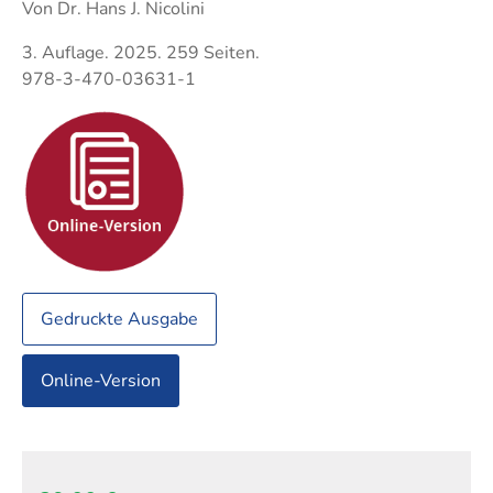
Techni
Fachangestellte
Von Dr. Hans J. Nicolini
Fachwi
3. Auflage. 2025. 259 Seiten.
Wirtsc
978-3-470-03631-1
Fachkaufleute
Handwerksmeister
Bilanzbuchhalter
Personalkaufmann
Gedruckte Ausgabe
Online-Version