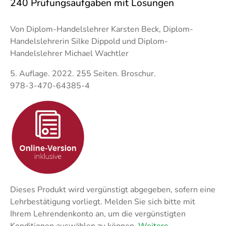
Techni
240 Prüfungsaufgaben mit Lösungen
Fachangestellte
Fachwi
Wirtsc
Von Diplom-Handelslehrer Karsten Beck, Diplom-
Handelslehrerin Silke Dippold und Diplom-
Handelslehrer Michael Wachtler
Fachkaufleute
Handwerksmeister
5. Auflage. 2022. 255 Seiten. Broschur.
Bilanzbuchhalter
978-3-470-64385-4
Personalkaufmann
Dieses Produkt wird vergünstigt abgegeben, sofern eine
Lehrbestätigung vorliegt. Melden Sie sich bitte mit
Ihrem Lehrendenkonto an, um die vergünstigten