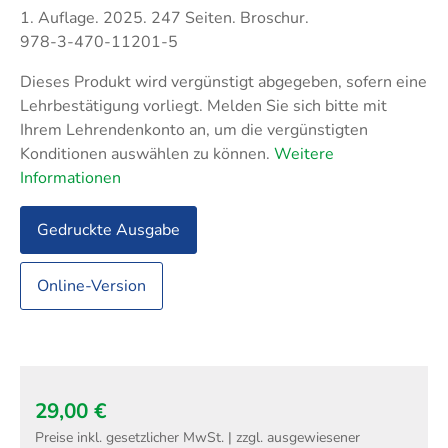
Techni
Fachangestellte
1. Auflage. 2025. 247 Seiten. Broschur.
Fachwi
978-3-470-11201-5
Wirtsc
Dieses Produkt wird vergünstigt abgegeben, sofern eine
Lehrbestätigung vorliegt. Melden Sie sich bitte mit
Fachkaufleute
Handwerksmeister
Ihrem Lehrendenkonto an, um die vergünstigten
Bilanzbuchhalter
Konditionen auswählen zu können.
Weitere
Informationen
Personalkaufmann
Gedruckte Ausgabe
Online-Version
29,00 €
Preise inkl. gesetzlicher MwSt. | zzgl. ausgewiesener