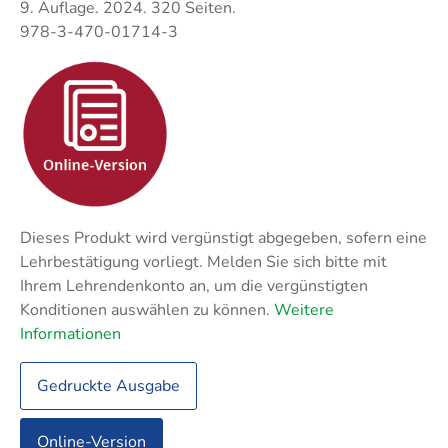
Techni
Fachangestellte
9. Auflage. 2024. 320 Seiten.
Fachwi
978-3-470-01714-3
Wirtsc
Fachkaufleute
Handwerksmeister
Bilanzbuchhalter
Personalkaufmann
Dieses Produkt wird vergünstigt abgegeben, sofern eine
Lehrbestätigung vorliegt. Melden Sie sich bitte mit
Ihrem Lehrendenkonto an, um die vergünstigten
Konditionen auswählen zu können.
Weitere
Informationen
Gedruckte Ausgabe
Online-Version