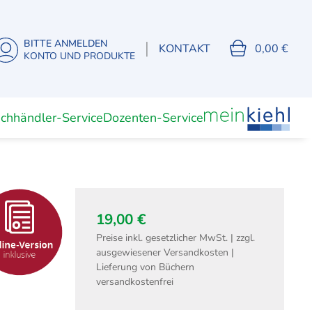
BITTE ANMELDEN
|
KONTAKT
0,00 €
KONTO UND PRODUKTE
chhändler-Service
Dozenten-Service
Unterrichtsmaterial
Dozenten
(Digitale) Lernkarten
19,00 €
Preise inkl. gesetzlicher MwSt. | zzgl.
ausgewiesener Versandkosten |
Fachwirte
Lieferung von Büchern
isierung
Fachwirt Büro- und
versandkostenfrei
Projektmanagement