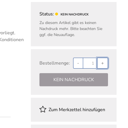
nd Gehalt
Fachwirt für Einkauf
ungswesen
Fachwirt für Marketing
Status:
KEIN NACHDRUCK
Fachwirt im Gesundheits- und
Zu diesem Artikel gibt es keinen
Sozialwesen
Nachdruck mehr. Bitte beachten Sie
orliegt.
ggf. die Neuauflage.
Handelsfachwirt
 Konditionen
Industriefachwirt
Steuerfachwirt
Bestellmenge:
Technischer Fachwirt
-
+
Wirtschaftsfachwirt
KEIN NACHDRUCK
Zum Merkzettel hinzufügen