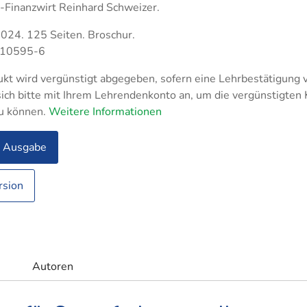
Fachassistent Lohn u
-Finanzwirt Reinhard Schweizer.
- und
triemeister Metall
nhandelsmanagement
Fachassistent Rechn
tikmeister
2024. 125 Seiten. Broschur.
und Controlling
triekaufleute
-10595-6
logistik
kt wird vergünstigt abgegeben, sofern eine Lehrbestätigung v
rfachangestellte
ich bitte mit Ihrem Lehrendenkonto an, um die vergünstigten
u können.
Weitere Informationen
ufer
ltungsfachangestellte
e Ausgabe
rsion
rksmeister
Autoren