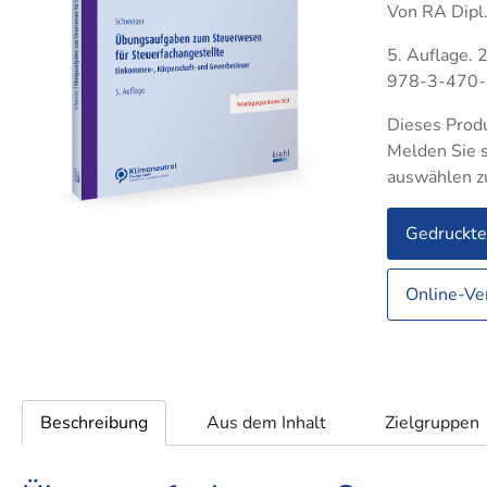
Betriebswirt IHK
Von RA Dipl.
Groß- und
Groß
Indus
Außenhandelsmanagement
Technischer Betriebswirt
Auße
Logis
5. Auflage. 
Industriekaufleute
Indus
978-3-470
Lagerlogistik
Lager
Dieses Produ
Medizinische Fachangestellte
Steue
Melden Sie s
auswählen z
Rechtsanwalts- und
Verkä
Notarfachangestellte
Verwa
Gedruckt
Steuerfachangestellte
Verkäufer
Online-Ve
Verwaltungsfachangestellte
Fachkaufleute
Handwe
Zahnmedizinische
Fachangestellte
Bilanzbuchhalter
Personalkaufmann
Beschreibung
Aus dem Inhalt
Zielgruppen