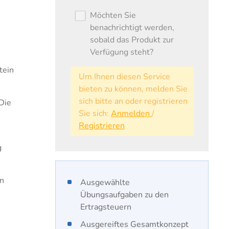
Möchten Sie
benachrichtigt werden,
sobald das Produkt zur
Verfügung steht?
tein
Um Ihnen diesen Service
bieten zu können, melden Sie
sich bitte an oder registrieren
Die
Sie sich:
Anmelden
/
Registrieren
g
in
​Ausgewählte
Übungsaufgaben zu den
Ertragsteuern
Ausgereiftes Gesamtkonzept