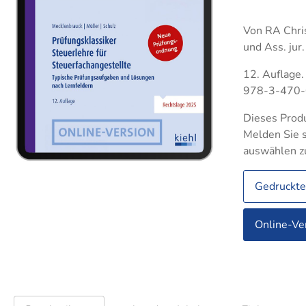
Betriebswirt IHK
Groß- und
Groß
Indus
Außenhandelsmanagement
Technischer Betriebswirt
Auße
Von RA Chris
Logis
Industriekaufleute
und Ass. jur.
Indus
Lagerlogistik
Lager
12. Auflage.
Medizinische Fachangestellte
978-3-470
Steue
Rechtsanwalts- und
Verkä
Dieses Produ
Notarfachangestellte
Melden Sie s
Verwa
Steuerfachangestellte
auswählen z
Verkäufer
Gedruckt
Verwaltungsfachangestellte
Fachkaufleute
Handwe
Zahnmedizinische
Online-Ve
Fachangestellte
Bilanzbuchhalter
Personalkaufmann