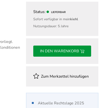
nd Gehalt
Fachwirt für Einkauf
ungswesen
Fachwirt für Marketing
Status:
LIEFERBAR
Fachwirt im Gesundheits- und
Sofort verfügbar in mein
kiehl
Sozialwesen
Nutzungsdauer: 5 Jahre
Handelsfachwirt
Industriefachwirt
orliegt.
Steuerfachwirt
 Konditionen
IN DEN WARENKORB
Technischer Fachwirt
Wirtschaftsfachwirt
Zum Merkzettel hinzufügen
Aktuelle Rechtslage 2025