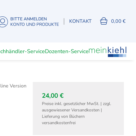
BITTE ANMELDEN
|
KONTAKT
0,00 €
KONTO UND PRODUKTE
chhändler-Service
Dozenten-Service
Unterrichtsmaterial
Dozenten
(Digitale) Lernkarten
24,00 €
Preise inkl. gesetzlicher MwSt. | zzgl.
ausgewiesener Versandkosten |
Fachwirte
Lieferung von Büchern
isierung
Fachwirt Büro- und
versandkostenfrei
Projektmanagement