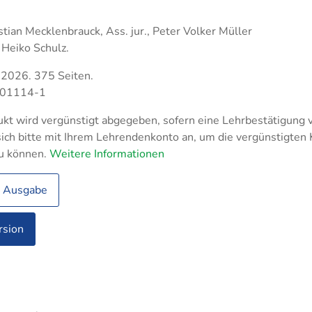
Fachassistent Lohn u
- und
triemeister Metall
nhandelsmanagement
Fachassistent Rechn
tian Mecklenbrauck, Ass. jur., Peter Volker Müller
tikmeister
und Controlling
 Heiko Schulz.
triekaufleute
logistik
 2026. 375 Seiten.
-01114-1
rfachangestellte
ufer
kt wird vergünstigt abgegeben, sofern eine Lehrbestätigung v
ich bitte mit Ihrem Lehrendenkonto an, um die vergünstigten
ltungsfachangestellte
u können.
Weitere Informationen
e Ausgabe
rksmeister
rsion