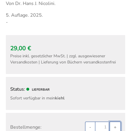
Techni
Fachangestellte
Von Dr. Hans J. Nicolini.
Fachwi
5. Auflage. 2025.
Wirtsc
-
Fachkaufleute
Handwerksmeister
Bilanzbuchhalter
29,00 €
Personalkaufmann
Preise inkl. gesetzlicher MwSt. | zzgl. ausgewiesener
Versandkosten | Lieferung von Büchern versandkostenfrei
Status:
LIEFERBAR
Sofort verfügbar in mein
kiehl
Bestellmenge:
-
+