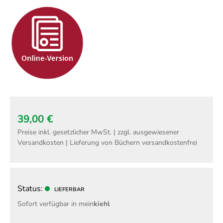
Techni
Fachangestellte
Fachwi
Wirtsc
Fachkaufleute
Handwerksmeister
Bilanzbuchhalter
Personalkaufmann
39,00 €
Preise inkl. gesetzlicher MwSt. | zzgl. ausgewiesener
Versandkosten | Lieferung von Büchern versandkostenfrei
Status:
LIEFERBAR
Sofort verfügbar in mein
kiehl