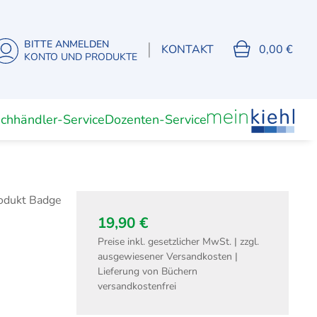
BITTE ANMELDEN
|
KONTAKT
0,00 €
KONTO UND PRODUKTE
chhändler-Service
Dozenten-Service
Unterrichtsmaterial
Dozenten
(Digitale) Lernkarten
19,90 €
Preise inkl. gesetzlicher MwSt. | zzgl.
ausgewiesener Versandkosten |
Fachwirte
Lieferung von Büchern
isierung
Fachwirt Büro- und
versandkostenfrei
Projektmanagement