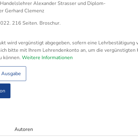
Fachassistent Lohn u
Handelslehrer Alexander Strasser und Diplom-
- und
triemeister Metall
er Gerhard Clemenz
nhandelsmanagement
Fachassistent Rechn
tikmeister
und Controlling
triekaufleute
2022. 216 Seiten. Broschur.
logistik
rfachangestellte
kt wird vergünstigt abgegeben, sofern eine Lehrbestätigung v
ich bitte mit Ihrem Lehrendenkonto an, um die vergünstigten
ufer
u können.
Weitere Informationen
ltungsfachangestellte
e Ausgabe
ion
rksmeister
Autoren