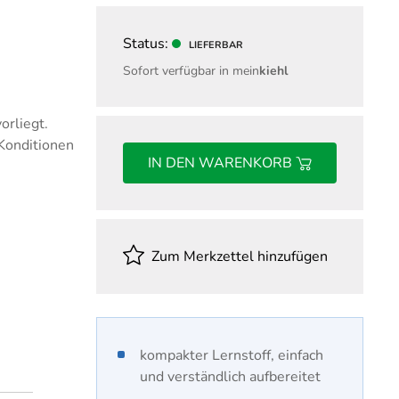
nd Gehalt
Fachwirt für Einkauf
ungswesen
Fachwirt für Marketing
Status:
LIEFERBAR
Fachwirt im Gesundheits- und
Sofort verfügbar in mein
kiehl
Sozialwesen
Handelsfachwirt
orliegt.
Industriefachwirt
 Konditionen
IN DEN WARENKORB
Steuerfachwirt
Technischer Fachwirt
Wirtschaftsfachwirt
Zum Merkzettel hinzufügen
kompakter Lernstoff, einfach
und verständlich aufbereitet