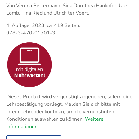
Techni
Fachangestellte
Von Verena Bettermann, Sina Dorothea Hankofer, Ute
Fachwi
Lomb, Tina Ried und Ulrich ter Voert.
Wirtsc
4. Auflage. 2023. ca. 419 Seiten.
978-3-470-01701-3
Fachkaufleute
Handwerksmeister
Bilanzbuchhalter
Personalkaufmann
Dieses Produkt wird vergünstigt abgegeben, sofern eine
Lehrbestätigung vorliegt. Melden Sie sich bitte mit
Ihrem Lehrendenkonto an, um die vergünstigten
Konditionen auswählen zu können.
Weitere
Informationen