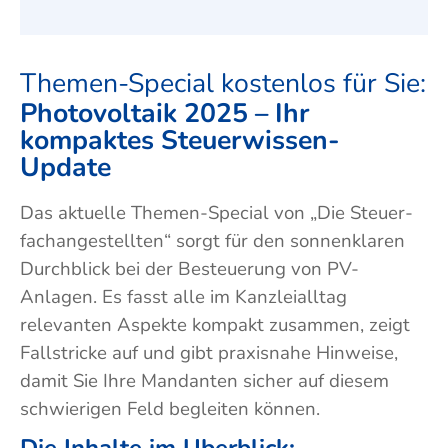
Themen-Special kostenlos für Sie:
Photovoltaik 2025 – Ihr
kompaktes Steuer­wissen-
Update
Das aktuelle Themen-Special von „Die Steuer­
fach­angestellten“ sorgt für den sonnen­klaren
Durch­blick bei der Be­steuerung von PV-
Anlagen. Es fasst alle im Kanzlei­alltag
relevanten Aspekte kompakt zusammen, zeigt
Fall­stricke auf und gibt praxis­nahe Hin­weise,
damit Sie Ihre Man­danten sicher auf diesem
schwierigen Feld be­gleiten können.
Die Inhalte im Überblick: