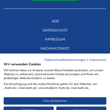
AGB
DATENSCHUTZ
IMPRESSUM
NACHHALTIGKEIT
HINWEISGEBERSYSTEM
Datenschutzbestimmungen
|
Impressum
Wir verwenden Cookies
FAQ
Wir können diese zur Analyse unserer Besucherdaten platzieren, um unsere
Website zu verbessern, personalisierte Inhalte anzuzeigen und Ihnen ein
MEDIADATEN
großartiges Website-Erlebnis zu bieten.
Ihre Einwilligung und die cookie Richtlinie gelten für alle Websites von
WIR ÜBER UNS
„Kiehl.de + mein.kiehl.de“, einschließlich: Kiehl.de, mein.kiehl.de.
TDM-VORBEHALT
Alle akzeptieren
ERKLÄRUNG ZUR BARRIEREFREIHEIT