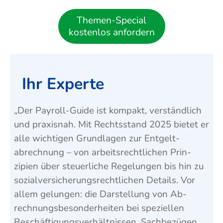
Themen-Special
kostenlos anfordern
Ihr Experte
„Der Payroll-Guide ist kompakt, ver­ständ­lich
und praxis­nah. Mit Rechts­stand 2025 bietet er
alle wichtigen Grund­lagen zur Ent­gelt­
abrechnung – von arbeits­recht­lichen Prin­
zipien über steuerl­iche Regel­ungen bis hin zu
sozial­versicher­ungs­recht­lichen Details. Vor
allem ge­lungen: die Dar­stellung von Ab­
rechnungs­besonder­heiten bei speziellen
Beschäftig­ungs­verhält­nissen, Sach­bezügen