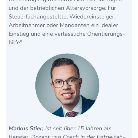
und der betrieb­lichen Alters­vorsorge. Für
Steuer­fach­ange­stellte, Wieder­einsteiger,
Arbeit­nehmer oder Man­danten ein idealer
Ein­stieg und eine ver­lässliche Orientierungs­
hilfe“
Markus Stier,
ist seit über 15 Jahren als
Berater, Dozent und Coach in der Ent­gelt­ab­