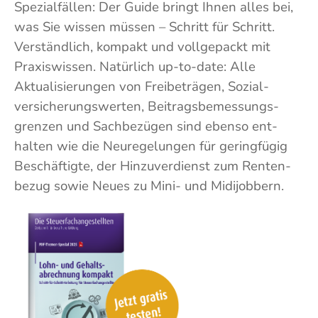
Spezial­fällen: Der Guide bringt Ihnen alles bei,
was Sie wissen müssen – Schritt für Schritt.
Verständlich, kompakt und voll­gepackt mit
Praxis­wissen. Natürlich up-to-date: Alle
Aktualisier­ungen von Fre­ibeträgen, Sozial­
versicher­ungs­werten, Beitrags­bemessungs­
grenzen und Sach­bezügen sind ebenso ent­
halten wie die Neu­regelungen für gering­fügig
Beschäftigte, der Hin­zu­verdienst zum Renten­
bezug sowie Neues zu Mini- und Midi­jobbern.