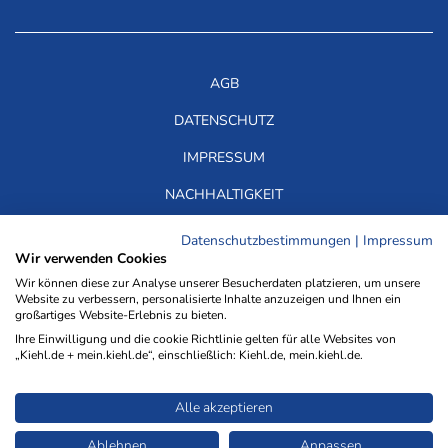
AGB
DATENSCHUTZ
IMPRESSUM
NACHHALTIGKEIT
HINWEISGEBERSYSTEM
Datenschutzbestimmungen
|
Impressum
Wir verwenden Cookies
FAQ
Wir können diese zur Analyse unserer Besucherdaten platzieren, um unsere
Website zu verbessern, personalisierte Inhalte anzuzeigen und Ihnen ein
MEDIADATEN
großartiges Website-Erlebnis zu bieten.
Ihre Einwilligung und die cookie Richtlinie gelten für alle Websites von
WIR ÜBER UNS
„Kiehl.de + mein.kiehl.de“, einschließlich: Kiehl.de, mein.kiehl.de.
TDM-VORBEHALT
Alle akzeptieren
ERKLÄRUNG ZUR BARRIEREFREIHEIT
© 2026 NWB Verlag. Kiehl ist eine Marke des NWB Verlags.
Ablehnen
Anpassen