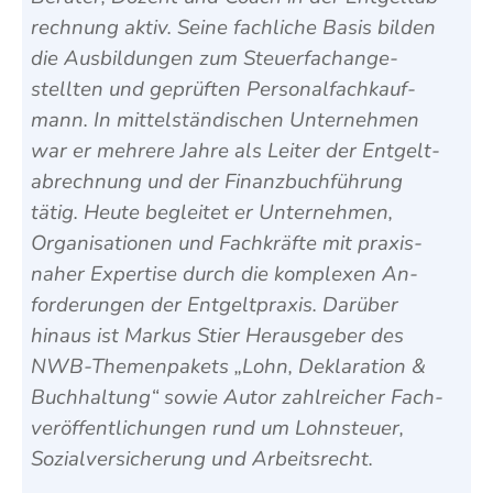
rechnung aktiv. Seine fach­liche Basis bilden
die Aus­bildungen zum Steuer­fach­ange­
stellten und ge­prüften Personal­fach­kauf­
mann. In mittel­ständischen Unter­nehmen
war er mehrere Jahre als Leiter der Ent­gelt­
abrech­nung und der Finanz­buch­führung
tätig. Heute be­gleitet er Unter­nehmen,
Organisationen und Fach­kräfte mit praxis­
naher Expertise durch die komplexen An­
forder­ungen der Ent­gelt­praxis. Darüber
hinaus ist Markus Stier Heraus­geber des
NWB-Themen­pakets „Lohn, Deklaration &
Buch­haltung“ sowie Autor zahl­reicher Fach­
veröffentlich­ungen rund um Lohn­steuer,
Sozial­versicher­ung und Arbeits­recht.