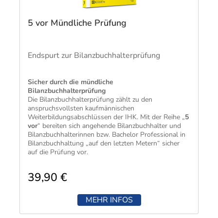
5 vor Mündliche Prüfung
Endspurt zur Bilanzbuchhalterprüfung
​Sicher durch die mündliche
Bilanzbuchhalterprüfung
Die Bilanzbuchhalterprüfung zählt zu den
anspruchsvollsten kaufmännischen
Weiterbildungsabschlüssen der IHK. Mit der Reihe „
5
vor
“ bereiten sich angehende Bilanzbuchhalter und
Bilanzbuchhalterinnen bzw. Bachelor Professional in
Bilanzbuchhaltung „auf den letzten Metern“ sicher
auf die Prüfung vor.
Die Inhalte dieses Titels sind speziell auf die
Anforderungen für die
mündliche
39,90 €
Prüfung
abgestimmt und orientieren sich dabei an
der aktuellen Prüfungsverordnung vom 18.12.2020
(VO 2020).
MEHR INFOS
Kompakt und anschaulich aufbereitet gibt Ihnen
dieser Titel einen umfassenden Überblick über das,