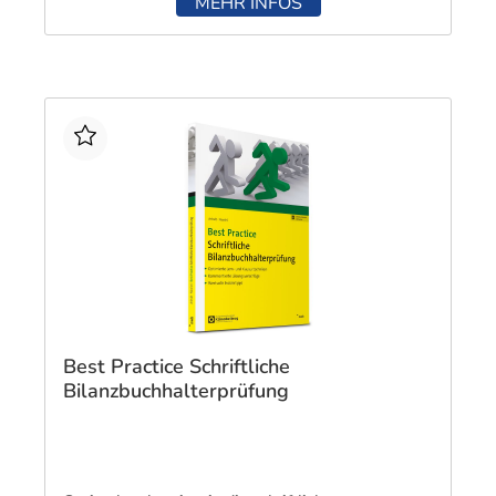
MEHR INFOS
Karten typische Fragestellungen mit passenden
Lösungsansätzen zu allen Handlungsbereichen der
Bilanzbuchhalterprüfung. Mithilfe der digitalen
Lernkartei von NWB – und der dafür benötigten
Lernsoftware/App Brainyoo – nutzen Sie alle Vorteile
modernen digitalen Lernens: Dank der integrierten
Synchronisierung können Sie Ihren Lernstand
jederzeit, an jedem Ort und auf allen Geräten
(Smartphone, Tablet und PC) abrufen. Sie lernen mit
einem wissenschaftlich erprobten System, das
nachweislich besonders effektiv ist. Sie haben immer
einen Überblick über Ihren aktuellen Lernstand. Sie
können Ihre Vorbereitung bei Bedarf um eigene
Lernkarten erweitern.
Best Practice Schriftliche
Bilanzbuchhalterprüfung