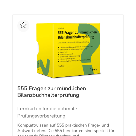
was Sie in der mündlichen Prüfung erwartet. Sie
lernen typische Fragestellungen mit passenden
Lösungsansätzen für das Fachgespräch kennen und
erhalten einen detaillierten Einblick in den Ablauf der
Prüfung.
Um bestens vorbereitet in die mündliche Prüfung zu
gehen, helfen Ihnen außerdem allgemeine Hinweise
zur Prüfungsvorbereitung, Präsentationsbeispiele
und Tipps für die richtige Themenwahl.
555 Fragen zur mündlichen
Bilanzbuchhalterprüfung
Lernkarten für die optimale
Prüfungsvorbereitung
​Komplettwissen auf 555 praktischen Frage- und
Antwortkarten. ​Die 555 Lernkarten sind speziell für