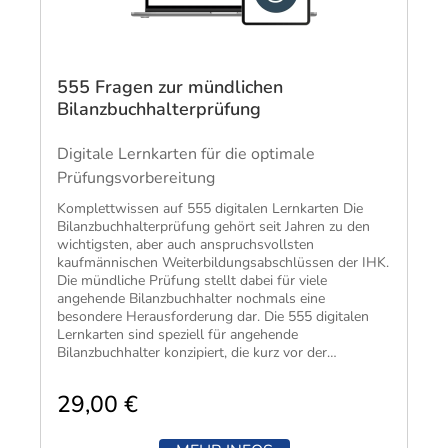
555 Fragen zur mündlichen
Bilanzbuchhalterprüfung
Digitale Lernkarten für die optimale
Prüfungsvorbereitung
Komplettwissen auf 555 digitalen Lernkarten Die
Bilanzbuchhalterprüfung gehört seit Jahren zu den
wichtigsten, aber auch anspruchsvollsten
kaufmännischen Weiterbildungsabschlüssen der IHK.
Die mündliche Prüfung stellt dabei für viele
angehende Bilanzbuchhalter nochmals eine
besondere Herausforderung dar. Die 555 digitalen
Lernkarten sind speziell für angehende
Bilanzbuchhalter konzipiert, die kurz vor der
mündlichen Prüfung stehen. Auf Smartphone, Tablet
oder PC sind sie der ideale Begleiter, um unterwegs
29,00 €
oder zwischendurch – auch offline – das nötige
Prüfungswissen aufzufrischen. Neben allgemeinen
Hinweisen zur Prüfungsvorbereitung enthalten die